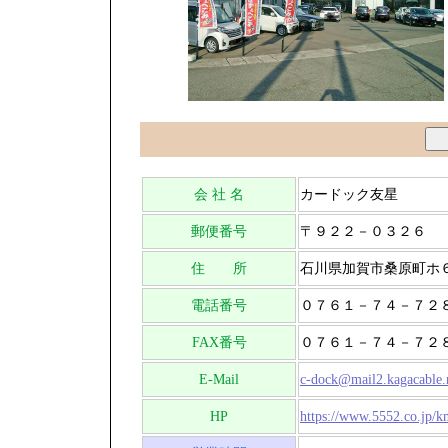
会 社 名
カードック友星
郵便番号
〒９２２－０３２６
住 所
石川県加賀市桑原町ホ
電話番号
０７６１－７４－７２
FAX番号
０７６１－７４－７２
E-Mail
c-dock@mail2.kagacable.
HP
https://www.5552.co.jp/