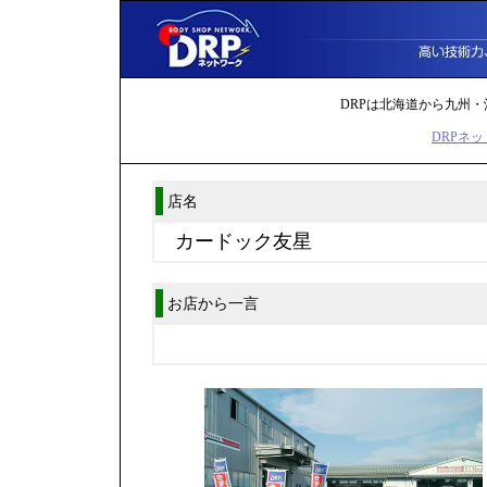
DRPは北海道から九州・
DRPネッ
店名
カードック友星
お店から一言