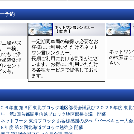
ー予約
ネットワン君レンタカー
【 案 内 】
一定期間車両の確保が必要なお
理工場が探
客様にご利用いただけるネット
も、車検、
ネットワン
ワン君レンタカー。
的でもご活
の検索はこ
長期ご利用における割引がござ
金塗装修理
さい。
います。お得にご利用いただけ
プレゼント
る各種サービスで提供しており
ビス有。
ます。
２６年度 第３回東北ブロック地区部長会議及び２０２６年度 東北
26年 第3回首都圏甲信越ブロック地区部長会議 開催
P ネットワーク 東海ブロック お客様感謝の夕べ「バーベキュー大
８年度 第２回北海道ブロック勉強会 開催