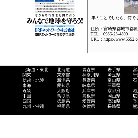
車のことでしたら、何で
住所：宮崎県都城市都原町7
TEL：0986-23-4890
URL：https://www.5552.co
北海道・東北
北海道
青森県
岩手県
宮
関東
東京都
神奈川県
埼玉県
千
信越・北陸
新潟県
長野県
富山県
石
東海
愛知県
岐阜県
三重県
近畿
大阪府
兵庫県
京都府
滋
中国
鳥取県
島根県
岡山県
広
四国
徳島県
愛媛県
高知県
香
九州・沖縄
福岡県
佐賀県
長崎県
熊