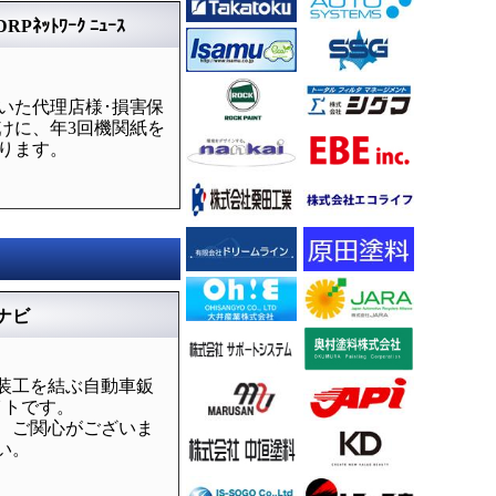
DRPﾈｯﾄﾜｰｸ ﾆｭｰｽ
いた代理店様･損害保
けに、年3回機関紙を
ります。
ナビ
装工を結ぶ自動車鈑
イトです。
、ご関心がございま
い。