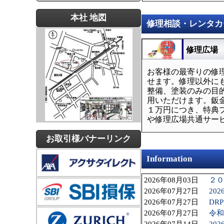
本社 地図
修理相談・レンタカ
修理広場
お客様の最寄りの修
せます。修理以外に
整備、塗装のみの目
用いただけます。鈑
１万円につき、特典
や修理広場共通サー
お取引様バナーリンク
Information
2026年08月03日
２０
2026年07月27日
20
2026年07月27日
DR
2026年07月27日
令和