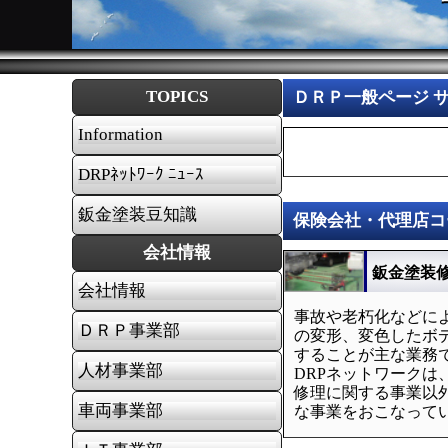
TOPICS
ＤＲＰ一般ページ 
Information
DRPﾈｯﾄﾜｰｸ ﾆｭｰｽ
鈑金塗装豆知識
保険会社・代理店コ
会社情報
鈑金塗装
会社情報
事故や老朽化などに
ＤＲＰ事業部
の変形、変色したボ
することが主な業務
人材事業部
DRPネットワークは
修理に関する事業以
車両事業部
な事業をおこなって