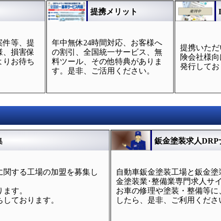
提携メリット
案件等、提
年中無休24時間対応、お客様へ
提携いただ
様、損害保
の割引、全国統一サービス、無
険会社様向
よりお待ち
料ツール、その他特典がありま
発行してお
す。是非、ご活用ください。
集
鈑金塗装求人DRP
に関する工場の加盟を募集し
自動車鈑金塗装工場と鈑金塗
金塗装業･整備業専門求人サ
ります。
お車の修理や塗装・整備等に
ちしております。
したら、是非、ご利用くださ