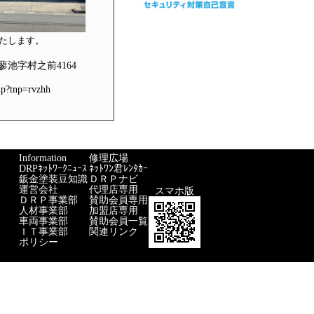
たします。
池字村之前4164
p?tnp=rvzhh
Information
修理広場
DRPﾈｯﾄﾜｰｸﾆｭｰｽ
ﾈｯﾄﾜﾝ君ﾚﾝﾀｶｰ
鈑金塗装豆知識
ＤＲＰナビ
運営会社
代理店専用
スマホ版
ＤＲＰ事業部
賛助会員専用
人材事業部
加盟店専用
車両事業部
賛助会員一覧
ＩＴ事業部
関連リンク
ポリシー