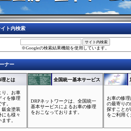
サイト内検索
サイト内検索
※Googleの検索結果機能を使用しています。
ーナー
修理とは
全国統一基本サービス
より、お車
ディを修理
お車の修理
DRPネットワークは、全国統一
です。
の最寄りの
基本サービスによるお車の修理
、鈑金塗装
探すことが
をおこなっております。
外にも様々
をご利用く
います。