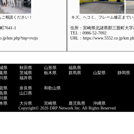
もご相談ください！
キズ、ヘコミ、フレーム修正までい
641-1
住所：宮崎県北諸県郡三股町大字蓼
TEL：0986-52-7092
.jp/km.php?tnp=rvzjs
URL：https://www.5552.co.jp/km.ph
城県
秋田県
山形県
福島県
葉県
茨城県
栃木県
群馬県
山梨県
静岡県
川県
福井県
賀県
奈良県
和歌山県
島県
山口県
川県
本県
大分県
宮崎県
鹿児島県
沖縄県
Copyright© 2026 DRP Network Inc. All Rights Reserved