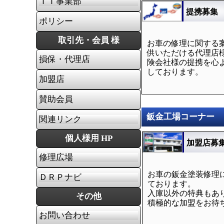
ＩＴ事業部
提携募集
ポリシー
取引先・会員 様
お車の修理に関する
供いただける代理店
損保・代理店
険会社様の提携を心
しております。
加盟店
賛助会員
鈑金工場コーナー
関連リンク
個人様用 HP
加盟店募
修理広場
お車の鈑金塗装修理
ＤＲＰナビ
ております。
入庫以外の特典もあ
その他
積極的な加盟をお待
お問い合わせ