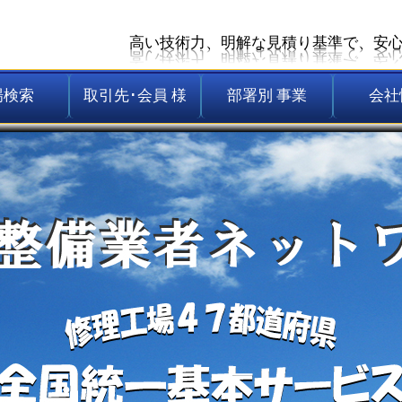
高い技術力、明解な見積り基準で、安
場検索
取引先･会員 様
部署別 事業
会社