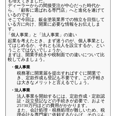
も増えてきました。
ディーラーからの間接受注が中心だった時代か
ら、「顧客に選ばれる専門店」へと進化を遂げて
いるのです。
そこで今回は、鈑金塗装業界での独立を目指して
いる方に向け、開業に必要な情報をお伝えしま
す。
「個人事業」と「法人事業」の違い
起業を考えたとき、まず迷うのが、個人事業とし
てはじめるか、それとも法人を設立するか、とい
うことではないでしょうか。
まずは、開業手続きや税制面での違いについて比
較してみましょう。
・個人事業
税務署に開業届を提出すればすぐに開業で
き、定款作成も登記も不要です。この手軽さ
は大きなメリットと言えるでしょう。
・法人事業
法人事業を開始するには、定款作成・定款認
証・設立登記などの手続きが必要で、およそ
25?30万円ほどの費用がかかります。
また、会計処理・税務処理が難しいため、税
理会計を専門家に依頼するならば、そのぶん