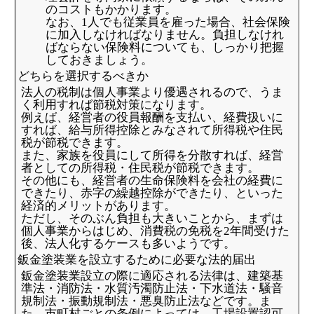
のコストもかかります。
なお、1人でも従業員を雇った場合、社会保険
に加入しなければなりません。負担しなけれ
ばならない保険料についても、しっかり把握
しておきましょう。
どちらを選択するべきか
法人の税制は個人事業より優遇されるので、うま
く利用すれば節税対策になります。
例えば、経営者の役員報酬を支払い、経費扱いに
すれば、給与所得控除とみなされて所得税や住民
税が節税できます。
また、家族を役員にして所得を分散すれば、経営
者としての所得税・住民税が節税できます。
その他にも、経営者の生命保険料を会社の経費に
できたり、赤字の繰越控除ができたり、といった
経済的メリットがあります。
ただし、そのぶん負担も大きいことから、まずは
個人事業からはじめ、消費税の免税を2年間受けた
後、法人化するケースも多いようです。
鈑金塗装業を設立するために必要な法的届出
鈑金塗装業設立の際に適応される法律は、建築基
準法・消防法・水質汚濁防止法・下水道法・騒音
規制法・振動規制法・悪臭防止法などです。ま
た、市町村ごとの条例によっては、工場設置認可