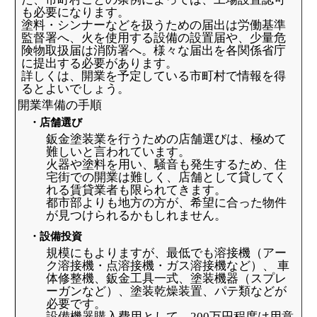
も必要になります。
塗料・シンナーなどを扱うための届出は労働基準
監督署へ、火を使用する設備の設置届や、少量危
険物取扱届は消防署へ。様々な届出を各関係省庁
に提出する必要があります。
詳しくは、開業を予定している市町村で情報を得
るとよいでしょう。
開業準備の手順
・店舗選び
鈑金塗装業を行うための店舗選びは、極めて
難しいと言われています。
火器や塗料を用い、騒音も発生するため、住
宅街での開業は難しく、店舗として貸してく
れる賃貸業者も限られてきます。
都市部よりも地方の方が、希望に合った物件
が見つけられるかもしれません。
・設備投資
規模にもよりますが、最低でも溶接機（アー
ク溶接機・点溶接機・ガス溶接機など）、 車
体修整機、鈑金工具一式、塗装機器（スプレ
ーガンなど）、塗装乾燥装置、パテ類などが
必要です。
設備機器購入費用として、200万円程度は用意