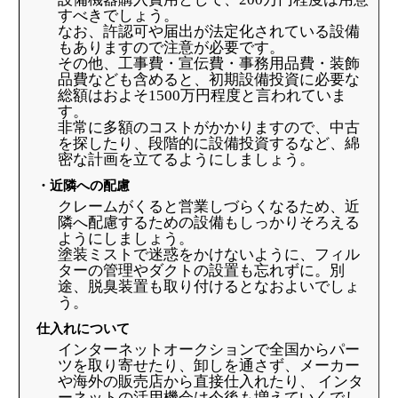
すべきでしょう。
なお、許認可や届出が法定化されている設備
もありますので注意が必要です。
その他、工事費・宣伝費・事務用品費・装飾
品費なども含めると、初期設備投資に必要な
総額はおよそ1500万円程度と言われていま
す。
非常に多額のコストがかかりますので、中古
を探したり、段階的に設備投資するなど、綿
密な計画を立てるようにしましょう。
・近隣への配慮
クレームがくると営業しづらくなるため、近
隣へ配慮するための設備もしっかりそろえる
ようにしましょう。
塗装ミストで迷惑をかけないように、フィル
ターの管理やダクトの設置も忘れずに。別
途、脱臭装置も取り付けるとなおよいでしょ
う。
仕入れについて
インターネットオークションで全国からパー
ツを取り寄せたり、卸しを通さず、メーカー
や海外の販売店から直接仕入れたり、 インタ
ーネットの活用機会は今後も増えていくでし