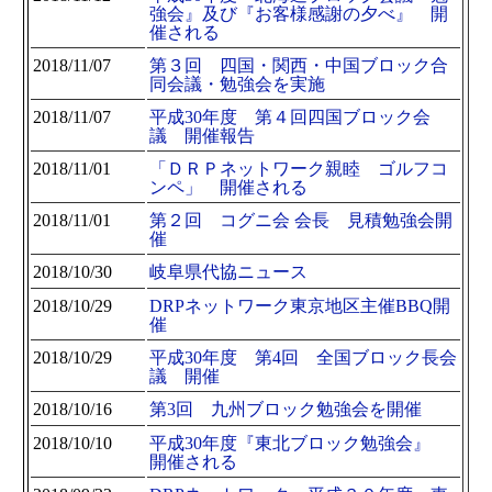
強会』及び『お客様感謝の夕べ』 開
催される
2018/11/07
第３回 四国・関西・中国ブロック合
同会議・勉強会を実施
2018/11/07
平成30年度 第４回四国ブロック会
議 開催報告
2018/11/01
「ＤＲＰネットワーク親睦 ゴルフコ
ンペ」 開催される
2018/11/01
第２回 コグニ会 会長 見積勉強会開
催
2018/10/30
岐阜県代協ニュース
2018/10/29
DRPネットワーク東京地区主催BBQ開
催
2018/10/29
平成30年度 第4回 全国ブロック長会
議 開催
2018/10/16
第3回 九州ブロック勉強会を開催
2018/10/10
平成30年度『東北ブロック勉強会』
開催される