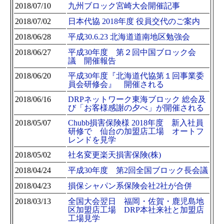
2018/07/10
九州ブロック宮崎大会開催記事
2018/07/02
日本代協 2018年度 役員交代のご案内
2018/06/28
平成30.6.23 北海道道南地区勉強会
2018/06/27
平成30年度 第２回中国ブロック会
議 開催報告
2018/06/20
平成30年度『北海道代協第１回事業委
員会研修会』 開催される
2018/06/16
DRPネットワーク東海ブロック 総会及
び「お客様感謝の夕べ」が開催される
2018/05/07
Chubb損害保険様 2018年度 新入社員
研修で 仙台の加盟店工場 オートフ
レンドを見学
2018/05/02
社名変更楽天損害保険(株)
2018/04/24
平成30年度 第2回全国ブロック長会議
2018/04/23
損保シャパン系保険会社2社が合併
2018/03/13
全国大会翌日 福岡・佐賀・鹿児島地
区加盟店工場 DRP本社来社と加盟店
工場見学