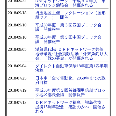
2018/09/22
DRPネットワーク 平成３０年度 東
海ブロック勉強会 開催される
2018/09/18
埼玉地区主催 レクレーション（屋形
船ツアー） 開催
2018/09/10
平成30年度 第３回四国ブロック会
議 開催報告
2018/09/10
平成30年度 第３回中国ブロック会
議 開催報告
2018/09/05
滋賀県代協･ＤＲＰネットワーク共催
地球環境･社会貢献活動「外来魚釣り大
会」「緑の募金」が開催される
2018/09/04
ダイレクト自動車保険18年度第1四半期
決算
2018/07/25
日本車「全て電動化」2050年までの政
府目標
2018/07/19
平成30年度第３回首都圏甲信越ブロッ
ク地区部長会議 開催報告
2018/07/13
ＤＲＰネットワーク福島 福島代協
提携15周年記念 感謝の夕べ 開催さ
れる