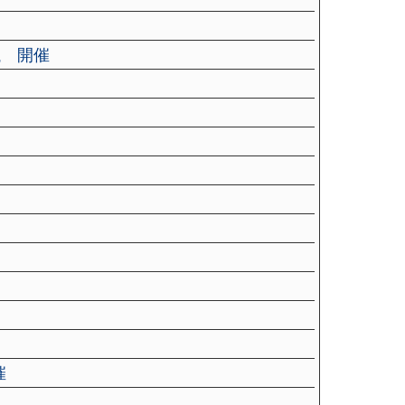
議 開催
）
催