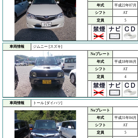
年式
平成22年07月
シフト
AT
定員
5
車両情報
ジムニー [スズキ]
Noプレート
年式
平成18年06月
シフト
AT
定員
4
車両情報
トール [ダイハツ]
Noプレート
年式
平成31年04月
シフト
AT
定員
5