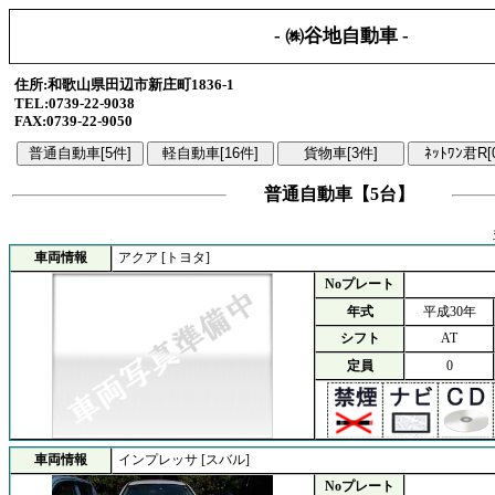
- ㈱谷地自動車 -
住所:和歌山県田辺市新庄町1836-1
TEL:0739-22-9038
FAX:0739-22-9050
普通自動車【5台】
車両情報
アクア [トヨタ]
Noプレート
年式
平成30年
シフト
AT
定員
0
車両情報
インプレッサ [スバル]
Noプレート