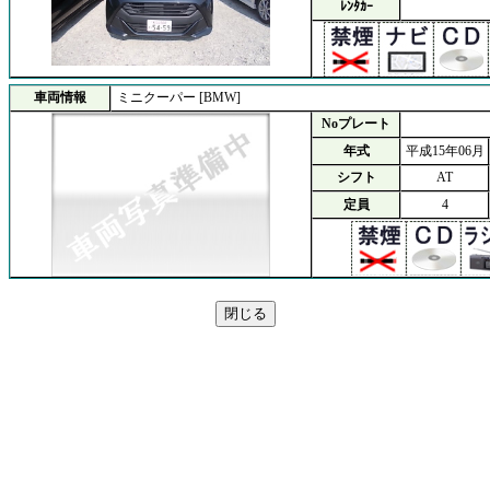
ﾚﾝﾀｶｰ
車両情報
ミニクーパー [BMW]
Noプレート
年式
平成15年06月
シフト
AT
定員
4