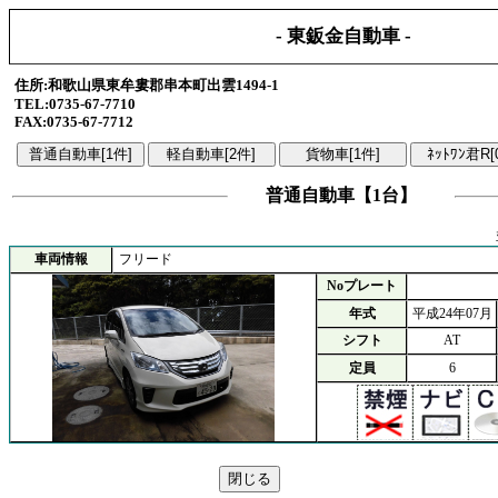
- 東鈑金自動車 -
住所:和歌山県東牟婁郡串本町出雲1494-1
TEL:0735-67-7710
FAX:0735-67-7712
普通自動車【1台】
車両情報
フリード
Noプレート
年式
平成24年07月
シフト
AT
定員
6