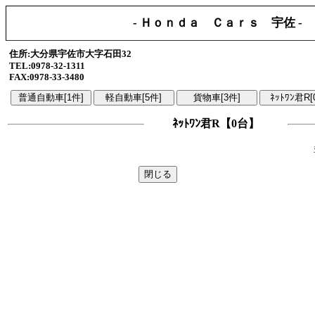
- Ｈｏｎｄａ Ｃａｒｓ 宇佐 -
住所:大分県宇佐市大字石田32
TEL:0978-32-1311
FAX:0978-33-3480
ﾈｯﾄﾜﾝ君R【0台】