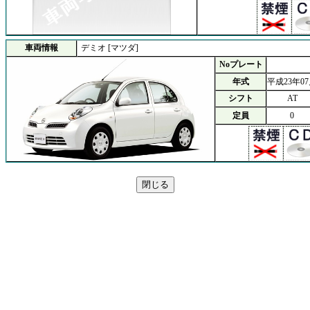
車両情報
デミオ [マツダ]
Noプレート
年式
平成23年0
シフト
AT
定員
0