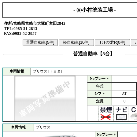
- ㈲小村塗装工場 -
住所:宮崎県宮崎市大塚町宮田2842
TEL:0985-51-2813
FAX:0985-52-2957
普通自動車【5台】
車両情報
プリウス [トヨタ]
Noプレート
年式
シフト
AT
定員
0
車両情報
プリウス
Noプレート