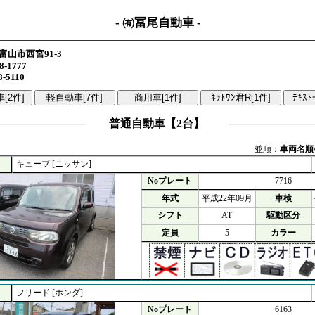
- ㈲冨尾自動車 -
富山市西宮91-3
8-1777
8-5110
普通自動車【2台】
並順：
車両名順
キューブ [ニッサン]
Noプレート
7716
年式
平成22年09月
車検
シフト
AT
駆動区分
定員
5
カラー
フリード [ホンダ]
Noプレート
6163