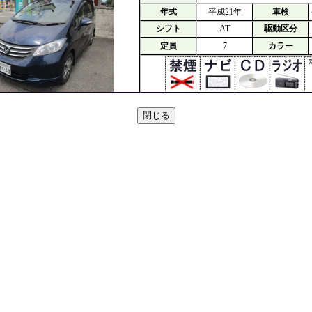
年式
平成21年
車検
シフト
AT
駆動区分
定員
7
カラー