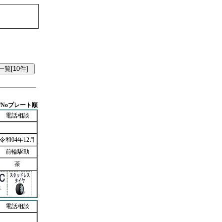
/Noプレート順
電話相談
令和04年12月
前輪駆動
茶
電話相談