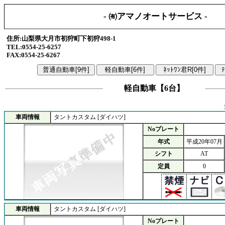
- ㈲アマノオートサービス -
住所:山梨県大月市初狩町下初狩498-1
TEL:0554-25-6257
FAX:0554-25-6267
軽自動車【6台】
車両情報
タントカスタム [ダイハツ]
Noプレート
年式
平成20年07月
シフト
AT
定員
0
車両情報
タントカスタム [ダイハツ]
Noプレート