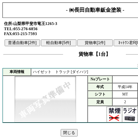
- ㈱長田自動車鈑金塗装 -
住所:山梨県甲斐市竜王1265-3
TEL:055-276-6856
FAX:055-215-7593
貨物車【1台】
車両情報
ハイゼット トラック [ダイハツ]
Noプレート
年式
平成14年
シフト
MT
定員
2