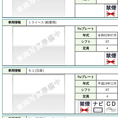
車両情報
ミライース [軽乗用]
Noプレート
年式
令和02年07月
シフト
AT
定員
4
車両情報
モコ [日産]
Noプレート
年式
平成24年12月
シフト
AT
定員
4