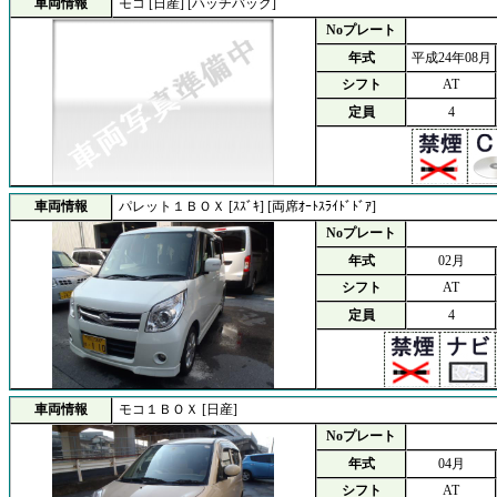
車両情報
モコ [日産] [ハッチバック]
Noプレート
年式
平成24年08月
シフト
AT
定員
4
車両情報
パレット１ＢＯＸ [ｽｽﾞｷ] [両席ｵｰﾄｽﾗｲﾄﾞﾄﾞｱ]
Noプレート
年式
02月
シフト
AT
定員
4
車両情報
モコ１ＢＯＸ [日産]
Noプレート
年式
04月
シフト
AT