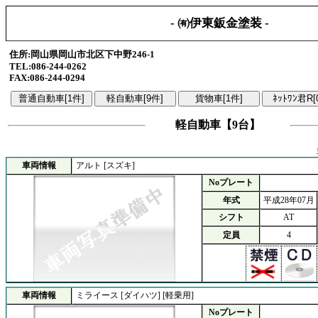
- ㈲伊東鈑金塗装 -
住所:岡山県岡山市北区下中野246-1
TEL:086-244-0262
FAX:086-244-0294
軽自動車【9台】
車両情報
アルト [スズキ]
Noプレート
年式
平成28年07月
シフト
AT
定員
4
車両情報
ミライース [ダイハツ] [軽乗用]
Noプレート