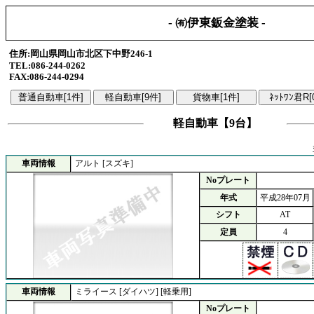
- ㈲伊東鈑金塗装 -
住所:岡山県岡山市北区下中野246-1
TEL:086-244-0262
FAX:086-244-0294
軽自動車【9台】
車両情報
アルト [スズキ]
Noプレート
年式
平成28年07月
シフト
AT
定員
4
車両情報
ミライース [ダイハツ] [軽乗用]
Noプレート