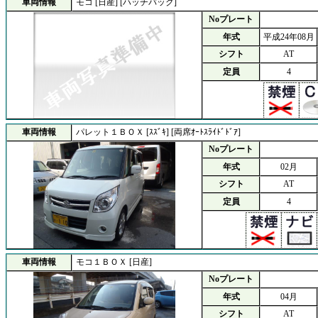
車両情報
モコ [日産] [ハッチバック]
Noプレート
年式
平成24年08月
シフト
AT
定員
4
車両情報
パレット１ＢＯＸ [ｽｽﾞｷ] [両席ｵｰﾄｽﾗｲﾄﾞﾄﾞｱ]
Noプレート
年式
02月
シフト
AT
定員
4
車両情報
モコ１ＢＯＸ [日産]
Noプレート
年式
04月
シフト
AT