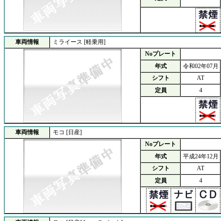
車両情報
ミライース [軽乗用]
Noプレート
年式
令和02年07月
シフト
AT
定員
4
車両情報
モコ [日産]
Noプレート
年式
平成24年12月
シフト
AT
定員
4