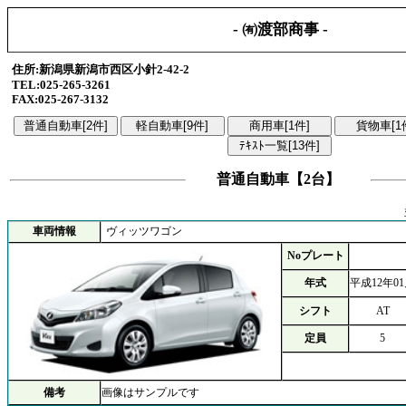
- ㈲渡部商事 -
住所:新潟県新潟市西区小針2-42-2
TEL:025-265-3261
FAX:025-267-3132
普通自動車【2台】
車両情報
ヴィッツワゴン
Noプレート
年式
平成12年0
シフト
AT
定員
5
備考
画像はサンプルです