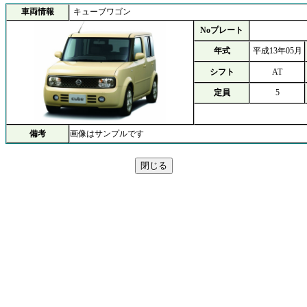
車両情報
キューブワゴン
Noプレート
年式
平成13年05月
シフト
AT
定員
5
備考
画像はサンプルです