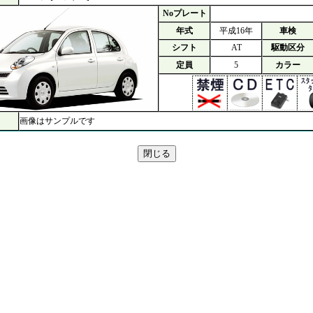
Noプレート
年式
平成16年
車検
シフト
AT
駆動区分
定員
5
カラー
画像はサンプルです