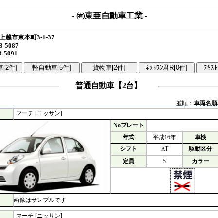
- ㈲東亜自動車工業 -
上越市東本町3-1-37
3-5087
3-5091
普通自動車【2台】
並順：
車両名順
マーチ [ニッサン]
Noプレート
年式
平成16年
車検
シフト
AT
駆動区分
定員
5
カラー
画像はサンプルです
マーチ [ニッサン]