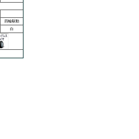
四輪駆動
白