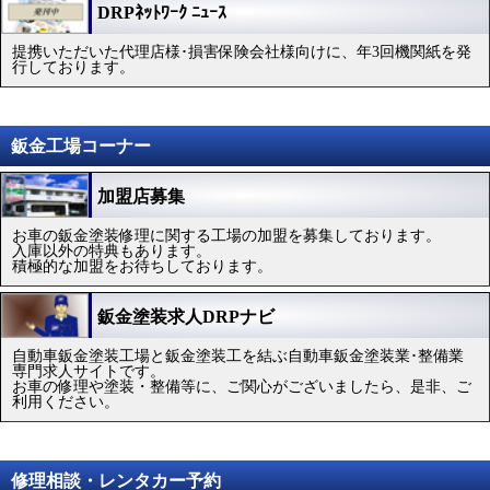
DRPﾈｯﾄﾜｰｸ ﾆｭｰｽ
提携いただいた代理店様･損害保険会社様向けに、年3回機関紙を発
行しております。
鈑金工場コーナー
加盟店募集
お車の鈑金塗装修理に関する工場の加盟を募集しております。
入庫以外の特典もあります。
積極的な加盟をお待ちしております。
鈑金塗装求人DRPナビ
自動車鈑金塗装工場と鈑金塗装工を結ぶ自動車鈑金塗装業･整備業
専門求人サイトです。
お車の修理や塗装・整備等に、ご関心がございましたら、是非、ご
利用ください。
修理相談・レンタカー予約