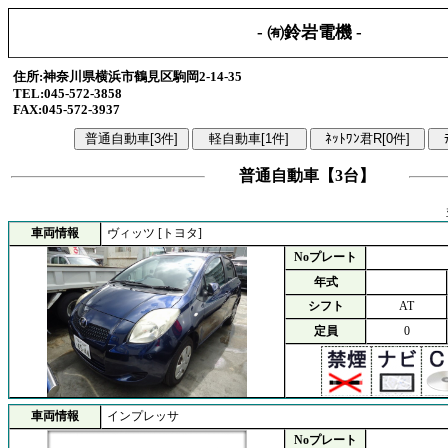
- ㈲鈴岩電機 -
住所:神奈川県横浜市鶴見区駒岡2-14-35
TEL:045-572-3858
FAX:045-572-3937
普通自動車【3台】
車両情報
ヴィッツ [トヨタ]
Noプレート
年式
シフト
AT
定員
0
車両情報
インプレッサ
Noプレート