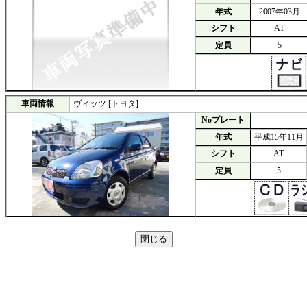
年式
2007年03月
シフト
AT
定員
5
車両情報
ヴィッツ [トヨタ]
Noプレート
年式
平成15年11月
シフト
AT
定員
5