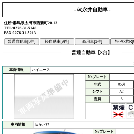
- ㈱永井自動車 -
住所:群馬県太田市西新町20-13
TEL:0276-31-5148
FAX:0276-31-5213
普通自動車【8台】
車両情報
ハイエース
Noプレート
年式
05月
シフト
AT
定員
5
車両情報
日産ﾃｨｱﾅ
Noプレート