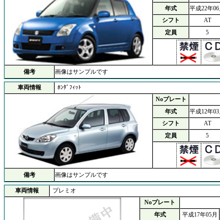
年式
平成22年0
シフト
AT
定員
5
備考
画像はサンプルです
車両情報
ﾎﾝﾀﾞﾌｨｯﾄ
Noプレート
年式
平成12年0
シフト
AT
定員
5
備考
画像はサンプルです
車両情報
プレミオ
Noプレート
年式
平成17年05月