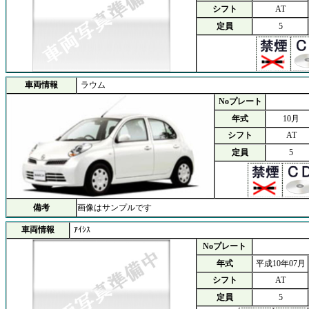
シフト
AT
定員
5
車両情報
ラウム
Noプレート
年式
10月
シフト
AT
定員
5
備考
画像はサンプルです
車両情報
ｱｲｼｽ
Noプレート
年式
平成10年07月
シフト
AT
定員
5