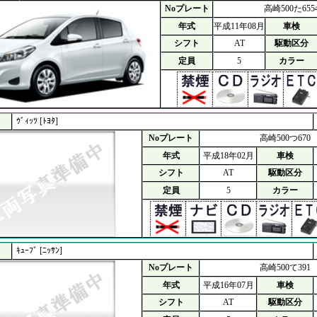
Noプレート
高崎500た655
年式
平成11年08月
車検
シフト
AT
駆動区分
定員
5
カラー
ｳﾞｨｯﾂ [ﾄﾖﾀ]
Noプレート
高崎500つ670
年式
平成18年02月
車検
シフト
AT
駆動区分
定員
5
カラー
ｷｭｰﾌﾞ [ﾆｯｻﾝ]
Noプレート
高崎500て391
年式
平成16年07月
車検
シフト
AT
駆動区分