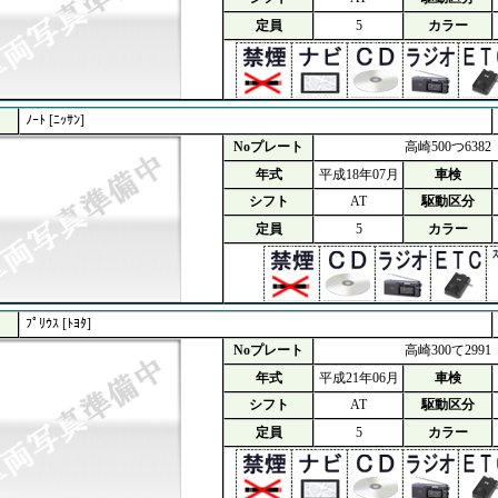
定員
5
カラー
ﾉｰﾄ [ﾆｯｻﾝ]
Noプレート
高崎500つ6382
年式
平成18年07月
車検
シフト
AT
駆動区分
定員
5
カラー
ﾌﾟﾘｳｽ [ﾄﾖﾀ]
Noプレート
高崎300て2991
年式
平成21年06月
車検
シフト
AT
駆動区分
定員
5
カラー