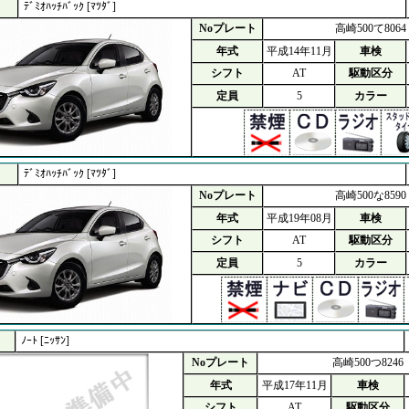
ﾃﾞﾐｵﾊｯﾁﾊﾞｯｸ [ﾏﾂﾀﾞ]
Noプレート
高崎500て8064
年式
平成14年11月
車検
シフト
AT
駆動区分
定員
5
カラー
ﾃﾞﾐｵﾊｯﾁﾊﾞｯｸ [ﾏﾂﾀﾞ]
Noプレート
高崎500な8590
年式
平成19年08月
車検
シフト
AT
駆動区分
定員
5
カラー
ﾉｰﾄ [ﾆｯｻﾝ]
Noプレート
高崎500つ8246
年式
平成17年11月
車検
シフト
AT
駆動区分