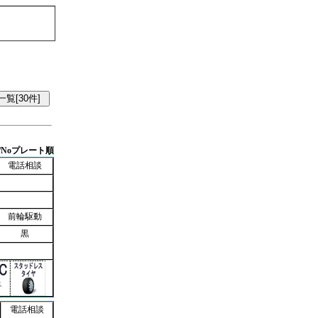
/Noプレート順
電話相談
前輪駆動
黒
電話相談