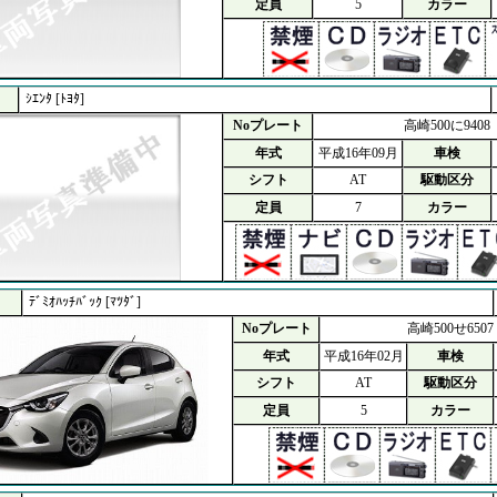
定員
5
カラー
ｼｴﾝﾀ [ﾄﾖﾀ]
Noプレート
高崎500に9408
年式
平成16年09月
車検
シフト
AT
駆動区分
定員
7
カラー
ﾃﾞﾐｵﾊｯﾁﾊﾞｯｸ [ﾏﾂﾀﾞ]
Noプレート
高崎500せ6507
年式
平成16年02月
車検
シフト
AT
駆動区分
定員
5
カラー