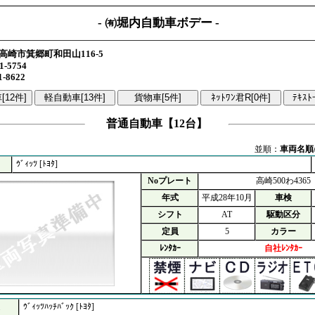
- ㈲堀内自動車ボデー -
高崎市箕郷町和田山116-5
1-5754
1-8622
普通自動車【12台】
並順：
車両名順
ｳﾞｨｯﾂ [ﾄﾖﾀ]
Noプレート
高崎500わ4365
年式
平成28年10月
車検
シフト
AT
駆動区分
定員
5
カラー
ﾚﾝﾀｶｰ
自社ﾚﾝﾀｶｰ
ｳﾞｨｯﾂﾊｯﾁﾊﾞｯｸ [ﾄﾖﾀ]