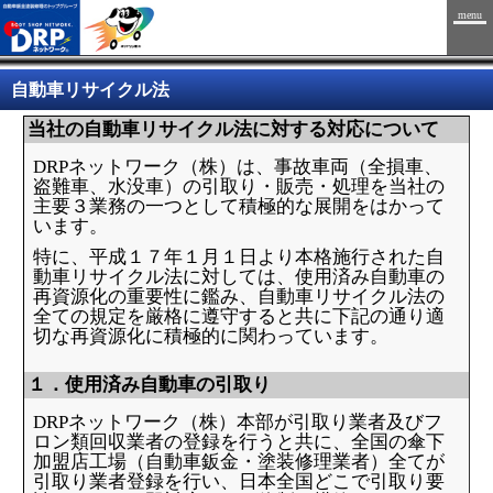
menu
自動車リサイクル法
当社の自動車リサイクル法に対する対応について
DRPネットワーク（株）は、事故車両（全損車、
盗難車、水没車）の引取り・販売・処理を当社の
主要３業務の一つとして積極的な展開をはかって
います。
特に、平成１７年１月１日より本格施行された自
動車リサイクル法に対しては、使用済み自動車の
再資源化の重要性に鑑み、自動車リサイクル法の
全ての規定を厳格に遵守すると共に下記の通り適
切な再資源化に積極的に関わっています。
１．使用済み自動車の引取り
DRPネットワーク（株）本部が引取り業者及びフ
ロン類回収業者の登録を行うと共に、全国の傘下
加盟店工場（自動車鈑金・塗装修理業者）全てが
引取り業者登録を行い、日本全国どこで引取り要