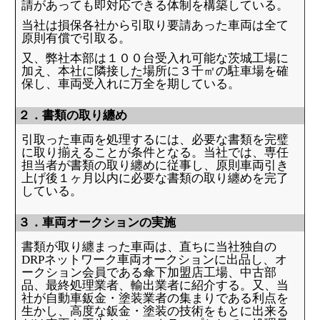
請があっても即対応できる体制を構築している。
当社は損保各社から引取り要請あった車両は全て
原則有償で引取る。
又、弊社本部は１００台受入れ可能な茨城工場に
加え、本社に隣接した場所に３千㎡の駐車場を確
保し、車両受入れに万全を期している。
２．書類の取り纏め
引取った車両を処理するには、必要な書類を完璧
に取り揃えることが条件となる。当社では、専任
担当者が書類の取り纏めに従事し、原則車両引き
上げ後１ヶ月以内に必要な書類の取り纏めを完了
している。
３．車両オークションの実施
書類が取り纏まった車両は、直ちに当社独自の
DRPネットワーク車両オークションに出品し、オ
ークション会員である傘下加盟店工場、中古部
品、最終処理業者、輸出業者に紹介する。又、当
社が自動車鈑金・塗装業者の集まりである利点を
生かし、高度な鈑金・塗装の技術をもとに出来る