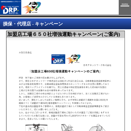
menu
損保・代理店 - キャンペーン
加盟店工場６５０社増強運動キャンペーン(ご案内)